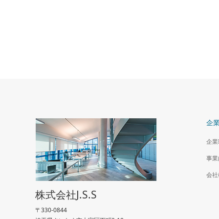
遊び心満載の大人の空間
自然素材
2020年 埼玉県
まい
2020年 
企
企業
事業
会社
株式会社J.S.S
〒330-0844