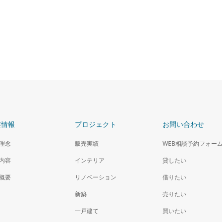
みらいプロジェクト～都会のオ
に囲まれた大人の時間流れる住
2020年 千葉県
埼玉県
業情報
プロジェクト
お問い合わせ
理念
販売実績
WEB相談予約フォー
内容
インテリア
貸したい
概要
リノベーション
借りたい
新築
売りたい
一戸建て
買いたい