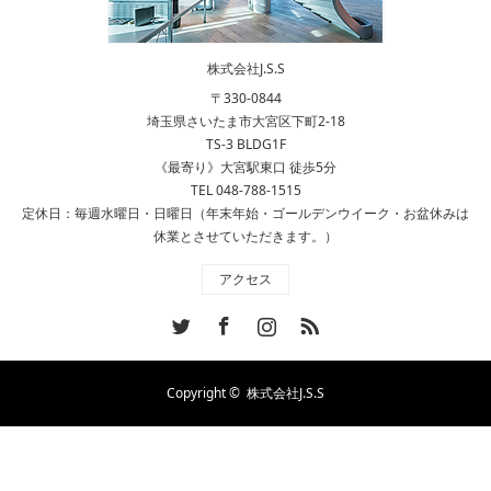
株式会社J.S.S
〒330-0844
埼玉県さいたま市大宮区下町2-18
TS-3 BLDG1F
《最寄り》大宮駅東口 徒歩5分
TEL 048-788-1515
定休日：毎週水曜日・日曜日（年末年始・ゴールデンウイーク・お盆休みは
休業とさせていただきます。）
アクセス
Twitter
Facebook
Instagram
RSS
Copyright ©
株式会社J.S.S